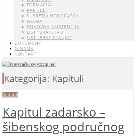
FORMACIJA
KAPITULI
SUSRETI I HODOČAŠĆA
FRAMA
DUHOVNA ASISTENCIJA
LIST “BRATSTVO”
LIST “BRAT FRANJO”
DOKUMENTI
O NAMA
KONTAKT
Kategorija: Kapituli
Kapituli
Kapitul zadarsko –
šibenskog područnog