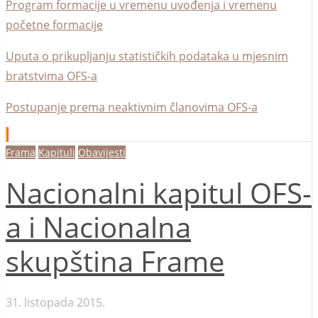
Program formacije u vremenu uvođenja i vremenu
početne formacije
Uputa o prikupljanju statističkih podataka u mjesnim
bratstvima OFS-a
Postupanje prema neaktivnim članovima OFS-a
Frama
Kapituli
Obavijesti
Nacionalni kapitul OFS-
a i Nacionalna
skupština Frame
31. listopada 2015.