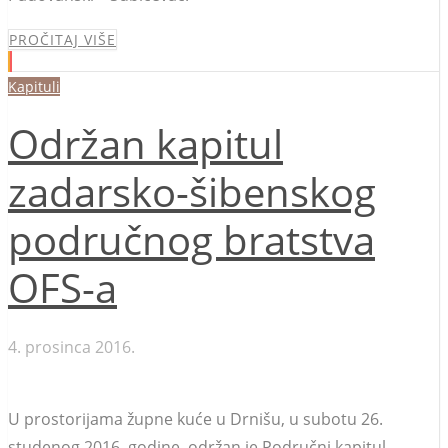
PROČITAJ VIŠE
Kapituli
Održan kapitul
zadarsko-šibenskog
područnog bratstva
OFS-a
4. prosinca 2016.
U prostorijama župne kuće u Drnišu, u subotu 26.
studenog 2016. godine, održan je Područni kapitul