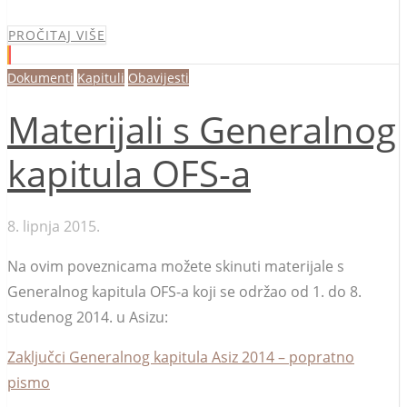
PROČITAJ VIŠE
Dokumenti
Kapituli
Obavijesti
Materijali s Generalnog
kapitula OFS-a
8. lipnja 2015.
Na ovim poveznicama možete skinuti materijale s
Generalnog kapitula OFS-a koji se održao od 1. do 8.
studenog 2014. u Asizu:
Zaključci Generalnog kapitula Asiz 2014 – popratno
pismo