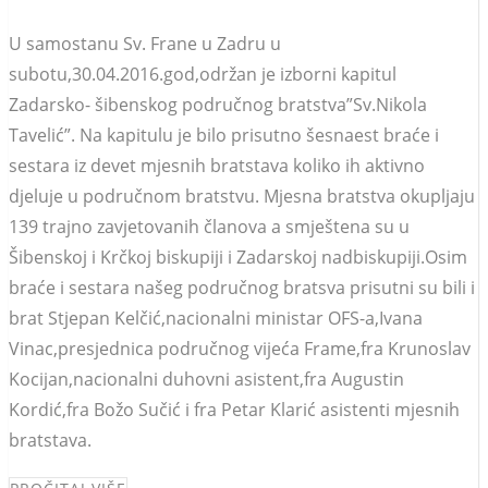
U samostanu Sv. Frane u Zadru u
subotu,30.04.2016.god,održan je izborni kapitul
Zadarsko- šibenskog područnog bratstva”Sv.Nikola
Tavelić”. Na kapitulu je bilo prisutno šesnaest braće i
sestara iz devet mjesnih bratstava koliko ih aktivno
djeluje u područnom bratstvu. Mjesna bratstva okupljaju
139 trajno zavjetovanih članova a smještena su u
Šibenskoj i Krčkoj biskupiji i Zadarskoj nadbiskupiji.Osim
braće i sestara našeg područnog bratsva prisutni su bili i
brat Stjepan Kelčić,nacionalni ministar OFS-a,Ivana
Vinac,presjednica područnog vijeća Frame,fra Krunoslav
Kocijan,nacionalni duhovni asistent,fra Augustin
Kordić,fra Božo Sučić i fra Petar Klarić asistenti mjesnih
bratstava.