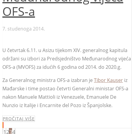
OFS-a
7. studenoga 2014.
U četvrtak 6.11. u Asizu tijekom XIV. generalnog kapitula
održani su izbori za Predsjedništvo Međunarodnog vijeća
OFS-a (MVOFS) za idućih 6 godina od 2014. do 2020.g.
Za Generalnog ministra OFS-a izabran je
Tibor Kauser
iz
Mađarske i time postao četvrti Generalni ministar OFS-a
nakon Manuele Mattioli iz Venezuele, Emanuele De
Nunzio iz Italije i Encarnite del Pozo iz Španjolske.
PROČITAJ VIŠE
1
2
3
4