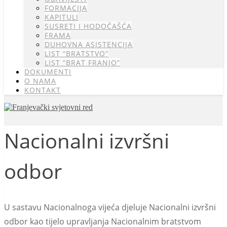
FORMACIJA
KAPITULI
SUSRETI I HODOČAŠĆA
FRAMA
DUHOVNA ASISTENCIJA
LIST “BRATSTVO”
LIST “BRAT FRANJO”
DOKUMENTI
O NAMA
KONTAKT
Nacionalni izvršni
odbor
U sastavu Nacionalnoga vijeća djeluje Nacionalni izvršni
odbor kao tijelo upravljanja Nacionalnim bratstvom