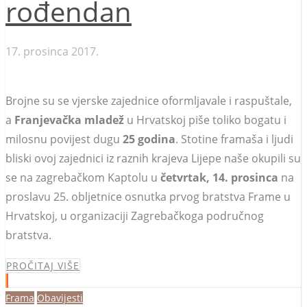
rođendan
17. prosinca 2017.
Brojne su se vjerske zajednice oformljavale i raspuštale,
a
Franjevačka mladež
u Hrvatskoj piše toliko bogatu i
milosnu povijest dugu
25 godina
. Stotine framaša i ljudi
bliski ovoj zajednici iz raznih krajeva Lijepe naše okupili su
se na zagrebačkom Kaptolu u
četvrtak, 14. prosinca
na
proslavu 25. obljetnice osnutka prvog bratstva Frame u
Hrvatskoj, u organizaciji Zagrebačkoga područnog
bratstva.
PROČITAJ VIŠE
Frama
Obavijesti