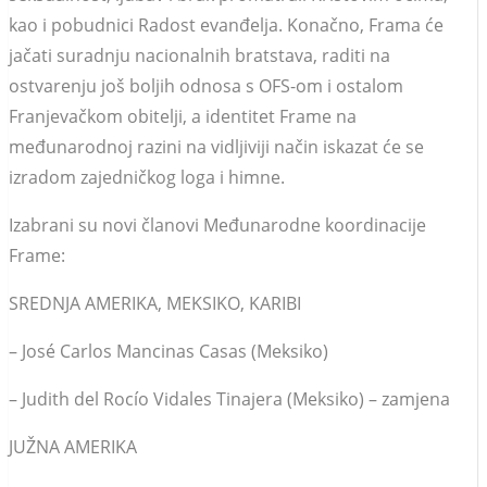
kao i pobudnici Radost evanđelja. Konačno, Frama će
jačati suradnju nacionalnih bratstava, raditi na
ostvarenju još boljih odnosa s OFS-om i ostalom
Franjevačkom obitelji, a identitet Frame na
međunarodnoj razini na vidljiviji način iskazat će se
izradom zajedničkog loga i himne.
Izabrani su novi članovi Međunarodne koordinacije
Frame:
SREDNJA AMERIKA, MEKSIKO, KARIBI
– José Carlos Mancinas Casas (Meksiko)
– Judith del Rocío Vidales Tinajera (Meksiko) – zamjena
JUŽNA AMERIKA