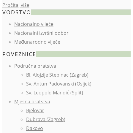
Pročitaj više
VODSTVO
Nacionalno vijeće
Nacionalni izvršni odbor
Međunarodno vijeće
POVEZNICE
Područna bratstva
Bl. Alojzije Stepinac (Zagreb)
Sv. Antun Padovanski (Osijek)
Sv. Leopold Mandić (Split)
Mjesna bratstva
Bjelovar
Dubrava (Zagreb)
Đakovo