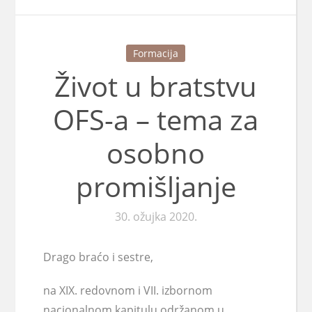
Formacija
Život u bratstvu
OFS-a – tema za
osobno
promišljanje
30. ožujka 2020.
Drago braćo i sestre,
na XIX. redovnom i VII. izbornom
nacionalnom kapitulu održanom u