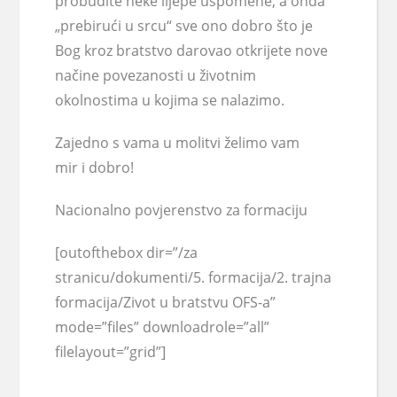
probudite neke lijepe uspomene, a onda
„prebirući u srcu“ sve ono dobro što je
Bog kroz bratstvo darovao otkrijete nove
načine povezanosti u životnim
okolnostima u kojima se nalazimo.
Zajedno s vama u molitvi želimo vam
mir i dobro!
Nacionalno povjerenstvo za formaciju
[outofthebox dir=”/za
stranicu/dokumenti/5. formacija/2. trajna
formacija/Zivot u bratstvu OFS-a”
mode=”files” downloadrole=”all”
filelayout=”grid”]