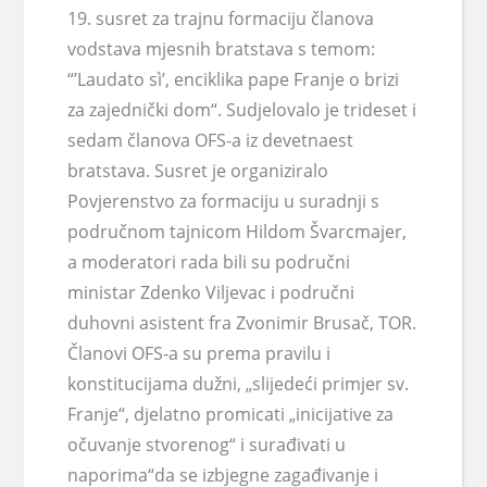
19. susret za trajnu formaciju članova
vodstava mjesnih bratstava s temom:
“’Laudato sì’, enciklika pape Franje o brizi
za zajednički dom“. Sudjelovalo je trideset i
sedam članova OFS-a iz devetnaest
bratstava. Susret je organiziralo
Povjerenstvo za formaciju u suradnji s
područnom tajnicom Hildom Švarcmajer,
a moderatori rada bili su područni
ministar Zdenko Viljevac i područni
duhovni asistent fra Zvonimir Brusač, TOR.
Članovi OFS-a su prema pravilu i
konstitucijama dužni, „slijedeći primjer sv.
Franje“, djelatno promicati „inicijative za
očuvanje stvorenog“ i surađivati u
naporima“da se izbjegne zagađivanje i