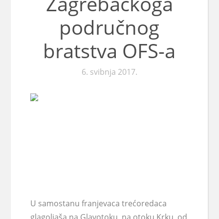
Zagrebačkoga
područnog
bratstva OFS-a
6. svibnja 2017.
U samostanu franjevaca trećoredaca
glagoljaša na Glavotoku, na otoku Krku, od