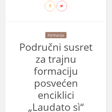
Formacija
Područni susret
za trajnu
formaciju
posvećen
enciklici
„Laudato sì“