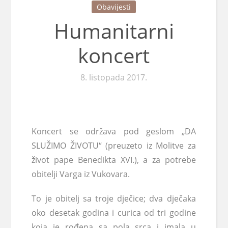
Obavijesti
Humanitarni
koncert
8. listopada 2017.
Koncert se održava pod geslom „DA
SLUŽIMO ŽIVOTU“ (preuzeto iz Molitve za
život pape Benedikta XVI.), a za potrebe
obitelji Varga iz Vukovara.
To je obitelj sa troje dječice; dva dječaka
oko desetak godina i curica od tri godine
koja je rođena sa pola srca i imala u