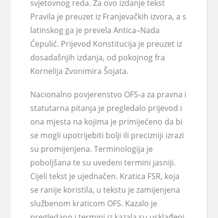
svjetovnog reda. Za ovo izdanje tekst
Pravila je preuzet iz Franjevačkih izvora, a s
latinskog ga je prevela Antica–Nada
Ćepulić. Prijevod Konstitucija je preuzet iz
dosadašnjih izdanja, od pokojnog fra
Kornelija Zvonimira Šojata.
Nacionalno povjerenstvo OFS-a za pravna i
statutarna pitanja je pregledalo prijevod i
ona mjesta na kojima je primijećeno da bi
se mogli upotrijebiti bolji ili precizniji izrazi
su promijenjena. Terminologija je
poboljšana te su uvedeni termini jasniji.
Cijeli tekst je ujednačen. Kratica FSR, koja
se ranije koristila, u tekstu je zamijenjena
službenom kraticom OFS. Kazalo je
pregledano i termini iz kazala su usklađeni