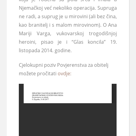
Njemačkoj već nekoliko operacija. Supruga
ne radi, a suprug je u mirovini (ali bez čina,
kao branitelj i s malom mirovinom). O Ana
Mariji Varga, vukovarskoj trogodišnjoj
heroini, pisao je i “Glas koncila” 19.
listopada 2014. godine.
Cjelokupni poziv Povjerenstva za obitelj
možete pročitati
ovdje: