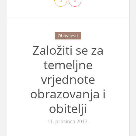
Obavijesti
Založiti se za
temeljne
vrjednote
obrazovanja i
obitelji
11. prosinca 2017.