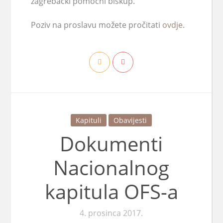
zagrebački pomoćni biskup.
Poziv na proslavu možete pročitati
ovdje
.
Kapituli
Obavijesti
Dokumenti
Nacionalnog
kapitula OFS-a
4. prosinca 2017.