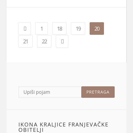
1
18
19
20
21
22
IKONA KRALJICE FRANJEVAČKE
OBITELJI