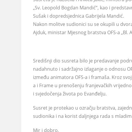
„Sv. Leopold Bogdan Mandić“, kao i predstav
Sušak i dopredsjednica Gabrijela Mandić.
Nakon molitve sudionici su se okupili u dvora
Ajduk, ministar Mjesnog bratstva OFS-a „Bl. A
Središnji dio susreta bilo je predavanje podr
nadahnuto i sadržajno izlaganje o odnosu OFS
između animatora OFS-a i framaša. Kroz svoje
a i Frame u prenošenju franjevačkih vrijedn
i svjedočenja života po Evanđelju.
Susret je protekao u ozračju bratstva, zajedn
sudionika i na korist daljnjega rada s mladim
Mir i dobro,