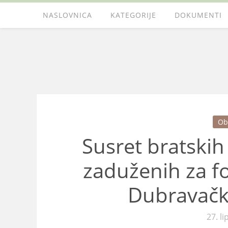
NASLOVNICA
KATEGORIJE
DOKUMENTI
Ob
Susret bratski
zaduženih za fo
Dubravačk
27. li