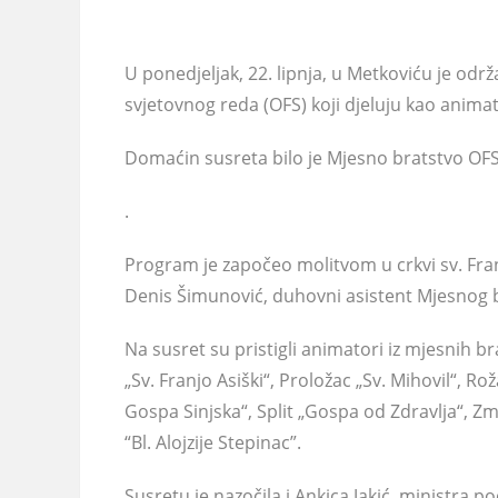
U ponedjeljak, 22. lipnja, u Metkoviću je od
svjetovnog reda (OFS) koji djeluju kao anima
Domaćin susreta bilo je Mjesno bratstvo OFS-a
.
Program je započeo molitvom u crkvi sv. Franj
Denis Šimunović, duhovni asistent Mjesnog br
Na susret su pristigli animatori iz mjesnih 
„Sv. Franjo Asiški“, Proložac „Sv. Mihovil“, R
Gospa Sinjska“, Split „Gospa od Zdravlja“, Z
“Bl. Alojzije Stepinac”.
Susretu je nazočila i Ankica Jakić, ministra