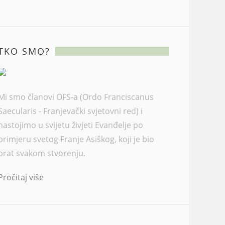
TKO SMO?
Mi smo članovi OFS-a (Ordo Franciscanus
Saecularis - Franjevački svjetovni red) i
nastojimo u svijetu živjeti Evanđelje po
primjeru svetog Franje Asiškog, koji je bio
brat svakom stvorenju.
Pročitaj više