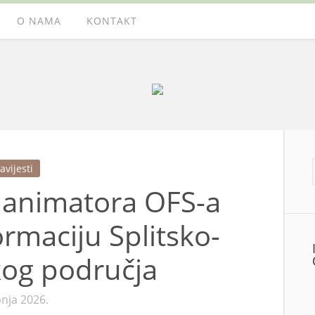
O NAMA
KONTAKT
avijesti
h animatora OFS-a
rmaciju Splitsko-
og područja
pnja 2026.