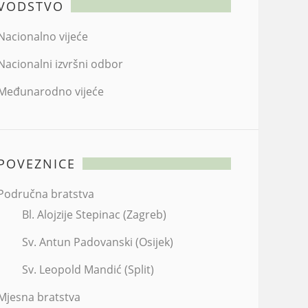
VODSTVO
Nacionalno vijeće
Nacionalni izvršni odbor
Međunarodno vijeće
POVEZNICE
Područna bratstva
Bl. Alojzije Stepinac (Zagreb)
Sv. Antun Padovanski (Osijek)
Sv. Leopold Mandić (Split)
Mjesna bratstva