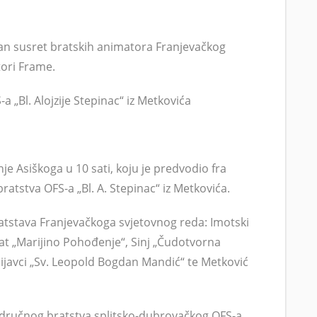
ržan susret bratskih animatora Franjevačkog
tori Frame.
 „Bl. Alojzije Stepinac“ iz Metkovića
e Asiškoga u 10 sati, koju je predvodio fra
atstva OFS-a „Bl. A. Stepinac“ iz Metkovića.
bratstava Franjevačkoga svjetovnog reda: Imotski
ožat „Marijino Pohođenje“, Sinj „Čudotvorna
mijavci „Sv. Leopold Bogdan Mandić“ te Metković
 područnog bratstva splitsko-dubrovačkog OFS-a