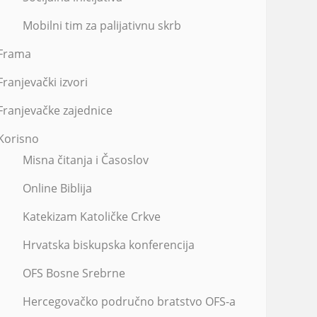
Mobilni tim za palijativnu skrb
Frama
Franjevački izvori
Franjevačke zajednice
Korisno
Misna čitanja i Časoslov
Online Biblija
Katekizam Katoličke Crkve
Hrvatska biskupska konferencija
OFS Bosne Srebrne
Hercegovačko područno bratstvo OFS-a