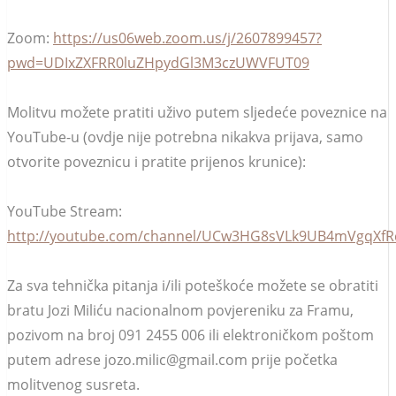
Zoom:
https://us06web.zoom.us/j/2607899457?
pwd=UDIxZXFRR0luZHpydGl3M3czUWVFUT09
Molitvu možete pratiti uživo putem sljedeće poveznice na
YouTube-u (ovdje nije potrebna nikakva prijava, samo
otvorite poveznicu i pratite prijenos krunice):
YouTube Stream:
http://youtube.com/channel/UCw3HG8sVLk9UB4mVgqXfRc
Za sva tehnička pitanja i/ili poteškoće možete se obratiti
bratu Jozi Miliću nacionalnom povjereniku za Framu,
pozivom na broj 091 2455 006 ili elektroničkom poštom
putem adrese jozo.milic@gmail.com prije početka
molitvenog susreta.