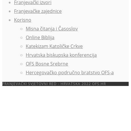
Franjevački izvori
Franjevačke zajednice
Korisno
Misna čitanja i Časoslov
Online Biblija
Katekizam Katoličke Crkve
Hrvatska biskupska konferencija
OFS Bosne Srebrne
Hercegovačko područno bratstvo OFS-a
FRANJEVAČKI SVJETOVNI RED - HRVATSKA 2022 OFS.HR