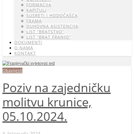
FORMACIJA
KAPITULI
SUSRETI I HODOČAŠĆA
FRAMA
DUHOVNA ASISTENCIJA
LIST “BRATSTVO”
LIST “BRAT FRANJO”
DOKUMENTI
O NAMA
KONTAKT
Obavijesti
Poziv na zajedničku
molitvu krunice,
05.10.2024.
4. listopada 2024.