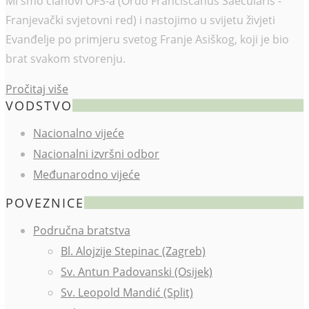
Mi smo članovi OFS-a (Ordo Franciscanus Saecularis -
Franjevački svjetovni red) i nastojimo u svijetu živjeti
Evanđelje po primjeru svetog Franje Asiškog, koji je bio
brat svakom stvorenju.
Pročitaj više
VODSTVO
Nacionalno vijeće
Nacionalni izvršni odbor
Međunarodno vijeće
POVEZNICE
Područna bratstva
Bl. Alojzije Stepinac (Zagreb)
Sv. Antun Padovanski (Osijek)
Sv. Leopold Mandić (Split)