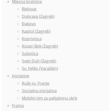
Mjesna bratstva
Bjelovar
Dubrava (Zagreb)
Đakovo
Kaptol (Zagreb)
Koprivnica
Kozari Bok (Zagreb)
Subotica
Sveti Duh (Zagreb)
Sv. Feliks (Varaždin)
Inicijative
Ruže sv. Franje
Socijalna inicijativa
Mobilni tim za palijativnu skrb
Frama