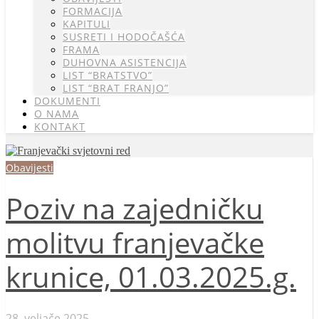
FORMACIJA
KAPITULI
SUSRETI I HODOČAŠĆA
FRAMA
DUHOVNA ASISTENCIJA
LIST “BRATSTVO”
LIST “BRAT FRANJO”
DOKUMENTI
O NAMA
KONTAKT
Obavijesti
Poziv na zajedničku
molitvu franjevačke
krunice, 01.03.2025.g.
28. veljače 2025.