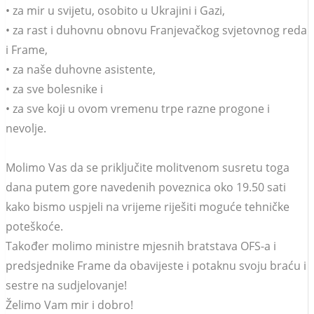
• za mir u svijetu, osobito u Ukrajini i Gazi,
• za rast i duhovnu obnovu Franjevačkog svjetovnog reda
i Frame,
• za naše duhovne asistente,
• za sve bolesnike i
• za sve koji u ovom vremenu trpe razne progone i
nevolje.
Molimo Vas da se priključite molitvenom susretu toga
dana putem gore navedenih poveznica oko 19.50 sati
kako bismo uspjeli na vrijeme riješiti moguće tehničke
poteškoće.
Također molimo ministre mjesnih bratstava OFS-a i
predsjednike Frame da obavijeste i potaknu svoju braću i
sestre na sudjelovanje!
Želimo Vam mir i dobro!