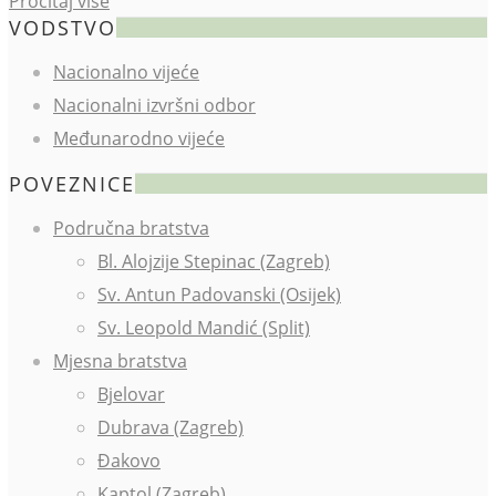
Pročitaj više
VODSTVO
Nacionalno vijeće
Nacionalni izvršni odbor
Međunarodno vijeće
POVEZNICE
Područna bratstva
Bl. Alojzije Stepinac (Zagreb)
Sv. Antun Padovanski (Osijek)
Sv. Leopold Mandić (Split)
Mjesna bratstva
Bjelovar
Dubrava (Zagreb)
Đakovo
Kaptol (Zagreb)