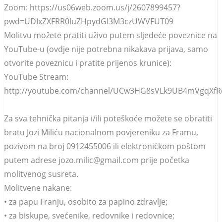
Zoom: https://us06web.zoom.us/j/2607899457?
pwd=UDIxZXFRR0luZHpydGl3M3czUWVFUT09
Molitvu možete pratiti uživo putem sljedeće poveznice na
YouTube-u (ovdje nije potrebna nikakava prijava, samo
otvorite poveznicu i pratite prijenos krunice):
YouTube Stream:
http://youtube.com/channel/UCw3HG8sVLk9UB4mVgqXfRc
Za sva tehnička pitanja i/ili poteškoće možete se obratiti
bratu Jozi Miliću nacionalnom povjereniku za Framu,
pozivom na broj 0912455006 ili elektroničkom poštom
putem adrese jozo.milic@gmail.com prije početka
molitvenog susreta.
Molitvene nakane:
• za papu Franju, osobito za papino zdravlje;
• za biskupe, svećenike, redovnike i redovnice;