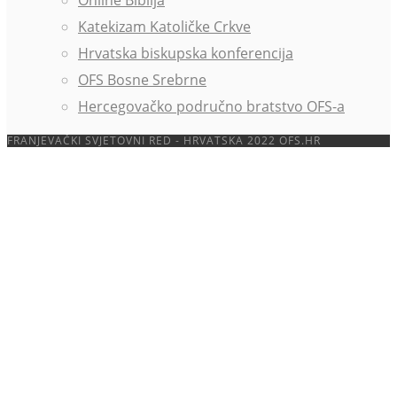
Online Biblija
Katekizam Katoličke Crkve
Hrvatska biskupska konferencija
OFS Bosne Srebrne
Hercegovačko područno bratstvo OFS-a
FRANJEVAČKI SVJETOVNI RED - HRVATSKA 2022 OFS.HR