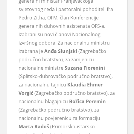
generalni ministar Franjevačkoga
svjetovnog reda i pastoralni pohoditelj fra
Pedro Zitha, OFM, član Konferencije
generalnih duhovnih asistenata OFS-a.
Izabrani su novi članovi Nacionalnog
izvršnog odbora. Za nacionalnu ministru
izabrana je
Anđa Slunjski
(Zagrebačko
područno bratstvo), za zamjenicu
nacionalne ministre
Suzana Fiorenini
(Splitsko-dubrovačko područno bratstvo),
za nacionalnu tajnicu
Klaudia Ehmer
Vorgić
(Zagrebačko područno bratstvo), za
nacionalnu blagajnicu
Božica Peremin
(Zagrebačko područno bratstvo), za
nacionalnu povjerenicu za formaciju
Marta Radoš
(Primorsko-istarsko