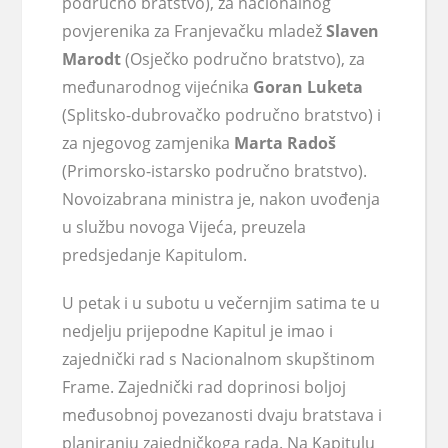
područno bratstvo), za nacionalnog
povjerenika za Franjevačku mladež
Slaven
Marodt
(Osječko područno bratstvo), za
međunarodnog vijećnika
Goran Luketa
(Splitsko-dubrovačko područno bratstvo) i
za njegovog zamjenika
Marta Radoš
(Primorsko-istarsko područno bratstvo).
Novoizabrana ministra je, nakon uvođenja
u službu novoga Vijeća, preuzela
predsjedanje Kapitulom.
U petak i u subotu u večernjim satima te u
nedjelju prijepodne Kapitul je imao i
zajednički rad s Nacionalnom skupštinom
Frame. Zajednički rad doprinosi boljoj
međusobnoj povezanosti dvaju bratstava i
planiranju zajedničkoga rada. Na Kapitulu