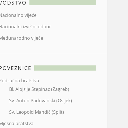
VODSTVO
Nacionalno vijeće
Nacionalni izvršni odbor
Međunarodno vijeće
POVEZNICE
Područna bratstva
Bl. Alojzije Stepinac (Zagreb)
Sv. Antun Padovanski (Osijek)
Sv. Leopold Mandić (Split)
Mjesna bratstva