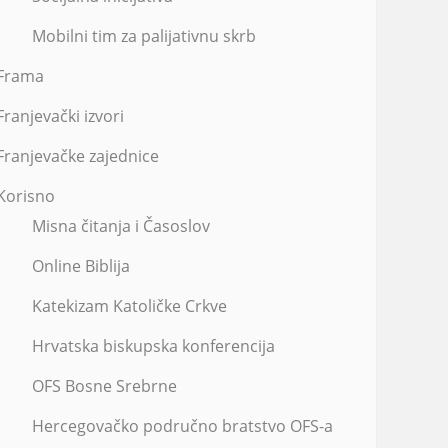
Mobilni tim za palijativnu skrb
Frama
Franjevački izvori
Franjevačke zajednice
Korisno
Misna čitanja i Časoslov
Online Biblija
Katekizam Katoličke Crkve
Hrvatska biskupska konferencija
OFS Bosne Srebrne
Hercegovačko područno bratstvo OFS-a