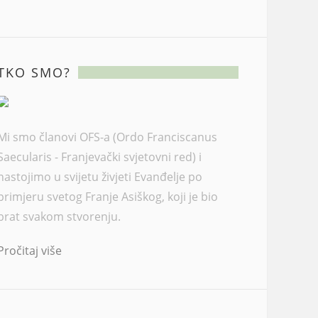
TKO SMO?
Mi smo članovi OFS-a (Ordo Franciscanus
Saecularis - Franjevački svjetovni red) i
nastojimo u svijetu živjeti Evanđelje po
primjeru svetog Franje Asiškog, koji je bio
brat svakom stvorenju.
Pročitaj više