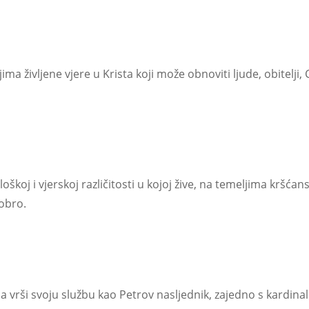
ljima življene vjere u Krista koji može obnoviti ljude, obitelj
koj i vjerskoj različitosti u kojoj žive, na temeljima kršćans
obro.
 vrši svoju službu kao Petrov nasljednik, zajedno s kardina