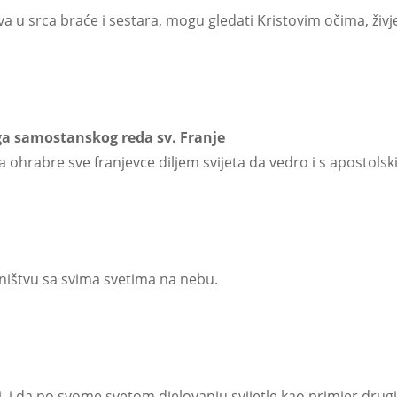
a u srca braće i sestara, mogu gledati Kristovim očima, živjet
ga samostanskog reda sv. Franje
hrabre sve franjevce diljem svijeta da vedro i s apostolski
dništvu sa svima svetima na nebu.
, i da po svome svetom djelovanju svijetle kao primjer drug