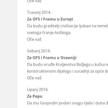
Oče naš
Travanj 2014.
Za OFS i Framu u Europi
Da budu graditelji civilizacije ljubavi na teme
svetoga Franje Asiškoga.
Oče naš
Svibanj 2014.
Za OFS i Framu u Oceaniji
Da budu oruđe Kraljevstva Božjega u kulturološ
konstruktivnom dijalogu i suradnji za opće d
Oče naš
Lipanj 2014.
Za Papu
Da mu Gospodin podari snagu tijela i duha da