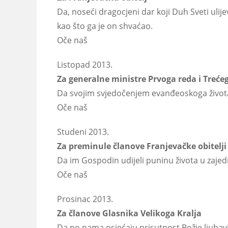
Da, noseći dragocjeni dar koji Duh Sveti ulijev
kao što ga je on shvaćao.
Oče naš
Listopad 2013.
Za generalne ministre Prvoga reda i Treće
Da svojim svjedočenjem evanđeoskoga života o
Oče naš
Studeni 2013.
Za preminule članove Franjevačke obitelji
Da im Gospodin udijeli puninu života u zaje
Oče naš
Prosinac 2013.
Za članove Glasnika Velikoga Kralja
Da po nama osjećaju prisutnost Božje ljubavi