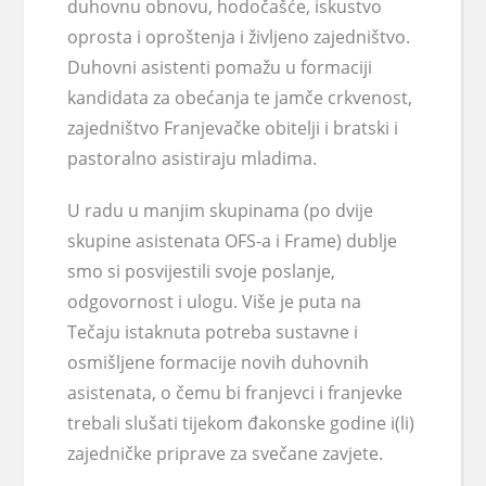
duhovnu obnovu, hodočašće, iskustvo
oprosta i oproštenja i življeno zajedništvo.
Duhovni asistenti pomažu u formaciji
kandidata za obećanja te jamče crkvenost,
zajedništvo Franjevačke obitelji i bratski i
pastoralno asistiraju mladima.
U radu u manjim skupinama (po dvije
skupine asistenata OFS-a i Frame) dublje
smo si posvijestili svoje poslanje,
odgovornost i ulogu. Više je puta na
Tečaju istaknuta potreba sustavne i
osmišljene formacije novih duhovnih
asistenata, o čemu bi franjevci i franjevke
trebali slušati tijekom đakonske godine i(li)
zajedničke priprave za svečane zavjete.