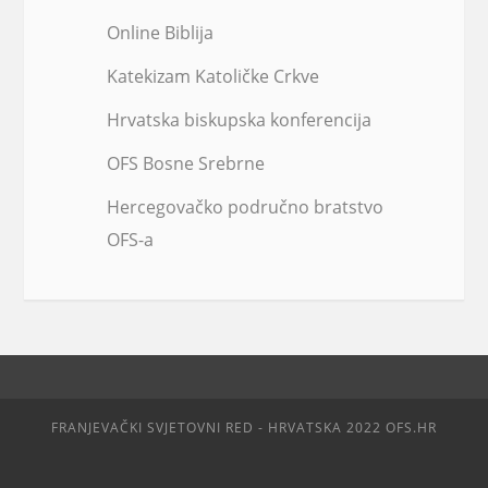
Online Biblija
Katekizam Katoličke Crkve
Hrvatska biskupska konferencija
OFS Bosne Srebrne
Hercegovačko područno bratstvo
OFS-a
FRANJEVAČKI SVJETOVNI RED - HRVATSKA 2022 OFS.HR