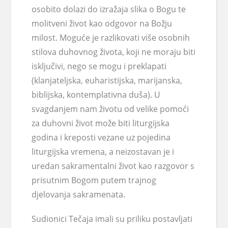
osobito dolazi do izražaja
slika o Bogu
te
molitveni život
kao odgovor na Božju
milost. Moguće je razlikovati više
osobnih
stilova duhovnog života
, koji ne moraju biti
isključivi, nego se mogu i preklapati
(klanjateljska, euharistijska, marijanska,
biblijska, kontemplativna duša). U
svagdanjem nam životu od velike pomoći
za duhovni život može biti
liturgijska
godina
i
kreposti
vezane uz pojedina
liturgijska vremena, a neizostavan je i
uredan
sakramentalni život
kao razgovor s
prisutnim Bogom putem trajnog
djelovanja sakramenata.
Sudionici Tečaja imali su priliku postavljati