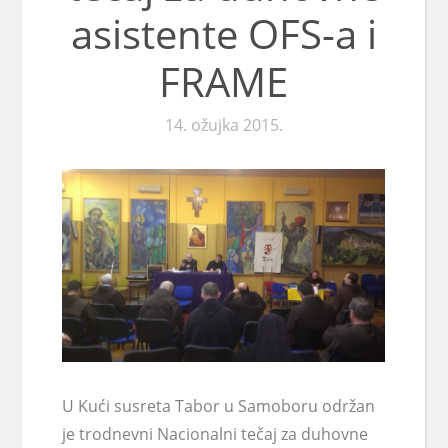
asistente OFS-a i
FRAME
14. ožujka 2015.
U Kući susreta Tabor u Samoboru održan
je trodnevni Nacionalni tečaj za duhovne