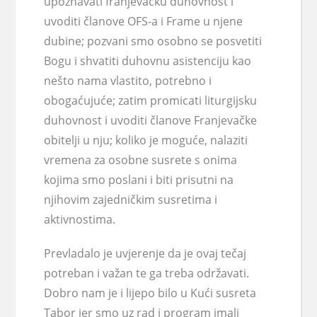
upoznavati franjevačku duhovnost i
uvoditi članove OFS-a i Frame u njene
dubine; pozvani smo osobno se posvetiti
Bogu i shvatiti duhovnu asistenciju kao
nešto nama vlastito, potrebno i
obogaćujuće; zatim promicati liturgijsku
duhovnost i uvoditi članove Franjevačke
obitelji u nju; koliko je moguće, nalaziti
vremena za osobne susrete s onima
kojima smo poslani i biti prisutni na
njihovim zajedničkim susretima i
aktivnostima.
Prevladalo je uvjerenje da je ovaj tečaj
potreban i važan te ga treba održavati.
Dobro nam je i lijepo bilo u Kući susreta
Tabor jer smo uz rad i program imali