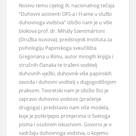
Nosivu temu cijelog IX. nacionalnog tečaja
“Duhovni asistenti OFS-a i Frame u službi
duhovnoga vodstva” izložio nam je u više
blokova prof. dr. Mihály Szentmártoni
(Družba Isusova), predstojnik Instituta za
psihologiju Papinskoga sveučilišta
Gregoriana u Rimu, autor mnogih knjiga i
stručnih članaka te traženi voditelj
duhovnih vježbi, duhovnik više papinskih
zavoda i duhovni voditelj s dugogodišnjom
praksom. Teoretski nam je izložio što je
zapravo
duhovno vodstvo
(praćenje
drugoga) i predstavio nam više modela,
koje je potkrijepio primjerima iz Svetoga
pisma i osobnim iskustvom. Govorio je o
sadržaju duhovnoga vodstva, u kojemu